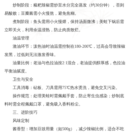
炒制阶段：糍粑辣椒需炒至水分完全蒸发（约30分钟），否则
易酸败；豆瓣酱需小火慢熬，避免焦糊。
煮制阶段：鱼头需用小火慢煨，保持汤面微沸；美蛙下锅后需
立即关火，利用余温浸熟，防止肉质散烂。
油温管理
激油环节：泼热油时油温需控制在180-200℃，过高会导致辣椒
发黑，过低则无法激发香味。
油量比例：老油与色拉油按2:1混合，老油提供醇厚感，色拉油
平衡油腻度。
卫生与安全
工具消毒：砧板、刀具需用75℃热水烫洗，避免交叉污染。
操作规范：处理美蛙时需佩戴手套，防止寄生虫感染；炒制底
料时需全程佩戴口罩，避免吸入香料粉尘。
三、进阶技巧
风味定制
酱香型：增加豆豉用量（如500g），减少辣椒比例，适合不吃