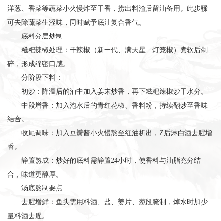
洋葱、香菜等蔬菜小火慢炸至干香，捞出料渣后留油备用。此步骤
可去除蔬菜生涩味，同时赋予底油复合香气。
底料分层炒制
糍粑辣椒处理：干辣椒（新一代、满天星、灯笼椒）煮软后剁
碎，形成绵密口感。
分阶段下料：
初炒：降温后的油中加入姜末炒香，再下糍粑辣椒炒干水分。
中段增香：加入泡水后的青红花椒、香料粉，持续翻炒至香味
结合。
收尾调味：加入豆瓣酱小火慢熬至红油析出，Z后淋白酒去腥增
香。
静置熟成：炒好的底料需静置24小时，使香料与油脂充分结
合，味道更醇厚。
汤底熬制要点
去腥增鲜：鱼头需用料酒、盐、姜片、葱段腌制，焯水时加少
量料酒去腥。