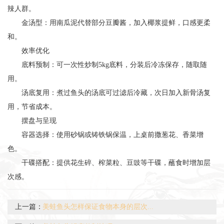
辣人群。
金汤型：用南瓜泥代替部分豆瓣酱，加入椰浆提鲜，口感更柔
和。
效率优化
底料预制：可一次性炒制5kg底料，分装后冷冻保存，随取随
用。
汤底复用：煮过鱼头的汤底可过滤后冷藏，次日加入新骨汤复
用，节省成本。
摆盘与呈现
容器选择：使用砂锅或铸铁锅保温，上桌前撒葱花、香菜增
色。
干碟搭配：提供花生碎、榨菜粒、豆豉等干碟，蘸食时增加层
次感。
上一篇：
美蛙鱼头怎样保证食物本身的层次...