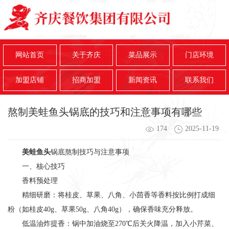
网站首页
关于齐庆
菜品展示
门店环境
加盟店铺
招商加盟
新闻资讯
联系我们
熬制美蛙鱼头锅底的技巧和注意事项有哪些
174
2025-11-19
美蛙鱼头
锅底熬制技巧与注意事项
一、核心技巧
香料预处理
精细研磨：将桂皮、草果、八角、小茴香等香料按比例打成细
粉（如桂皮40g、草果50g、八角40g），确保香味充分释放。
低温油炸提香：锅中加油烧至270℃后关火降温，加入小芹菜、