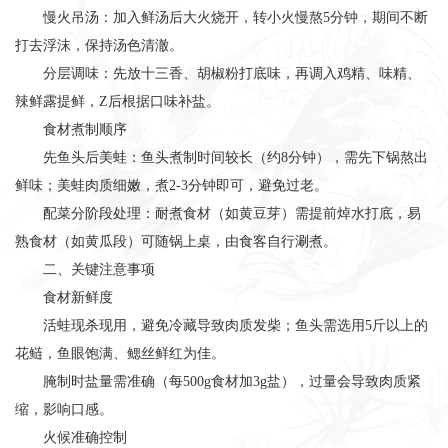
慢火吊汤：加入鲜汤后大火烧开，转小火慢熬5分钟，期间不断
打去浮沫，保持汤色清澈。
分层调味：先放十三香、胡椒粉打底味，再调入鸡精、味精、
辣鲜露提鲜，Z后根据口味补盐。
食材煮制顺序
先鱼头后美蛙：鱼头煮制时间较长（约8分钟），需先下锅熬出
鲜味；美蛙肉质细嫩，煮2-3分钟即可，避免过老。
配菜分阶段处理：耐煮食材（如黄豆芽）需提前焯水打底，易
熟食材（如黄瓜段）可随锅上桌，由食客自行涮煮。
二、关键注意事项
食材新鲜度
活蛙现杀现用，避免冷藏导致肉质发柴；鱼头需选用5斤以上的
花鲢，鱼眼饱满、鳃丝鲜红为佳。
腌制时盐量需准确（每500g食材加3g盐），过量会导致肉质紧
缩，影响口感。
火候准确控制