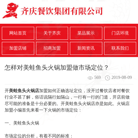
网站首页
关于齐庆
菜品展示
门店环境
加盟店铺
招商加盟
新闻资讯
联系我们
怎样对美蛙鱼头火锅加盟做市场定位？
569
2019-08-09
开
美蛙鱼头
火锅店
加盟如何正确选址定位，没开过餐饮店者对餐饮
行业不甚了解，俗话说隔行如隔山，一行有一行的门道，开店前做
尽可能的准备是十分必要的。开美蛙鱼头火锅店亦是如此。火锅店
加盟小编首先来看一下火锅的市场定位：
一、美蛙鱼头火锅
市场定位的分析，有着不同的标准：