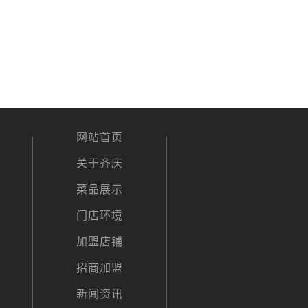
网站首页
关于齐庆
菜品展示
门店环境
加盟店铺
招商加盟
新闻资讯