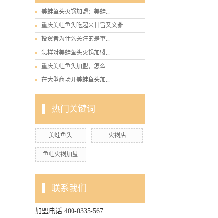
美蛙鱼头火锅加盟：美蛙...
重庆美蛙鱼头吃起来甘旨又文雅
投资者为什么关注的是重...
怎样对美蛙鱼头火锅加盟...
重庆美蛙鱼头加盟，怎么...
在大型商场开美蛙鱼头加...
热门关键词
美蛙鱼头
火锅店
鱼蛙火锅加盟
联系我们
加盟电话:400-0335-567