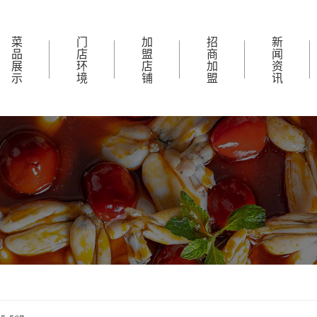
菜
门
加
招
新
品
店
盟
商
闻
展
环
店
加
资
示
境
铺
盟
讯